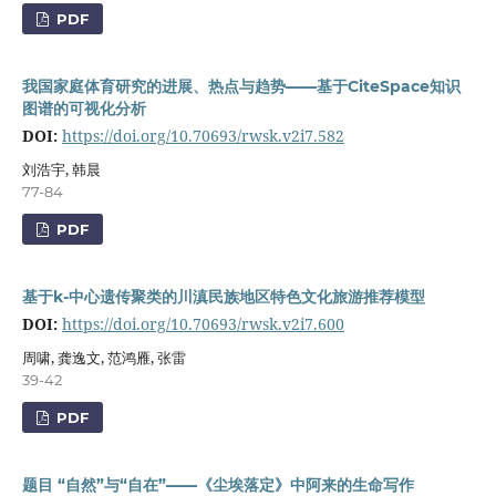
PDF
我国家庭体育研究的进展、热点与趋势——基于CiteSpace知识
图谱的可视化分析
DOI:
https://doi.org/10.70693/rwsk.v2i7.582
刘浩宇, 韩晨
77-84
PDF
基于k-中心遗传聚类的川滇民族地区特色文化旅游推荐模型
DOI:
https://doi.org/10.70693/rwsk.v2i7.600
周啸, 龚逸文, 范鸿雁, 张雷
39-42
PDF
题目 “自然”与“自在”——《尘埃落定》中阿来的生命写作