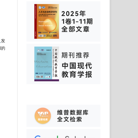
）
发
I的