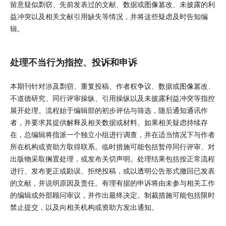
留意疑似剽窃、先前发表过的文献、数据或图像篡改、未披露的利
益冲突以及相关文献引用缺失等情况，并将这些疑虑及时告知编
辑。
处理不当行为指控、投诉和申诉
本期刊针对涉及剽窃、重复投稿、作者权争议、数据或图像篡改、
不道德研究、同行评审操纵、引用操纵以及未披露利益冲突等指控
展开处理。流程始于编辑部的初步评估与筛选，随后通知通讯作
者，并要求其提供解释及相关数据或材料。如果相关疑虑持续存
在，总编辑将指派一个独立小组进行调查，并在适当情况下与作者
所在机构或资助方取得联系。临时措施可能包括暂停同行评审、对
出版物采取搁置处理，或发布关切声明。处理结果包括按正常流程
进行、发布更正或勘误、拒绝投稿，或以透明公告形式撤回已发表
的文献，并说明原因及责任。有理有据的申诉将由未参与相关工作
的编辑或外部顾问审议，并作出最终决定。制裁措施可能包括限时
禁止提交，以及向相关机构或资助方发出通知。