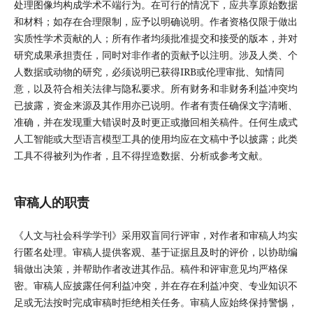
处理图像均构成学术不端行为。在可行的情况下，应共享原始数据
和材料；如存在合理限制，应予以明确说明。作者资格仅限于做出
实质性学术贡献的人；所有作者均须批准提交和接受的版本，并对
研究成果承担责任，同时对非作者的贡献予以注明。涉及人类、个
人数据或动物的研究，必须说明已获得IRB或伦理审批、知情同
意，以及符合相关法律与隐私要求。所有财务和非财务利益冲突均
已披露，资金来源及其作用亦已说明。作者有责任确保文字清晰、
准确，并在发现重大错误时及时更正或撤回相关稿件。任何生成式
人工智能或大型语言模型工具的使用均应在文稿中予以披露；此类
工具不得被列为作者，且不得捏造数据、分析或参考文献。
审稿人的职责
《人文与社会科学学刊》采用双盲同行评审，对作者和审稿人均实
行匿名处理。审稿人提供客观、基于证据且及时的评价，以协助编
辑做出决策，并帮助作者改进其作品。稿件和评审意见均严格保
密。审稿人应披露任何利益冲突，并在存在利益冲突、专业知识不
足或无法按时完成审稿时拒绝相关任务。审稿人应始终保持警惕，