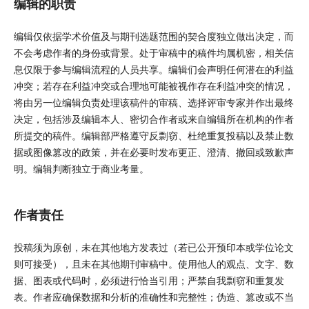
编辑的职责
编辑仅依据学术价值及与期刊选题范围的契合度独立做出决定，而
不会考虑作者的身份或背景。处于审稿中的稿件均属机密，相关信
息仅限于参与编辑流程的人员共享。编辑们会声明任何潜在的利益
冲突；若存在利益冲突或合理地可能被视作存在利益冲突的情况，
将由另一位编辑负责处理该稿件的审稿、选择评审专家并作出最终
决定，包括涉及编辑本人、密切合作者或来自编辑所在机构的作者
所提交的稿件。编辑部严格遵守反剽窃、杜绝重复投稿以及禁止数
据或图像篡改的政策，并在必要时发布更正、澄清、撤回或致歉声
明。编辑判断独立于商业考量。
作者责任
投稿须为原创，未在其他地方发表过（若已公开预印本或学位论文
则可接受），且未在其他期刊审稿中。使用他人的观点、文字、数
据、图表或代码时，必须进行恰当引用；严禁自我剽窃和重复发
表。作者应确保数据和分析的准确性和完整性；伪造、篡改或不当