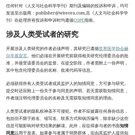
任何针对《人文与社会科学学刊》期刊及编辑的投诉和申诉，均可
发送至出版商：publisher@wisvora.com,且《人文与社会科学学
刊》在处理所有投诉和申诉时均遵循
COPE
指南。
涉及人类受试者的研究
开展涉及人类研究的作者必须声明，其研究已遵循
世界医学协会赫
尔辛基宣言
。他们必须在开展研究前获得相关研究伦理委员会的批
准，并接受该委员会的监督。在提交阶段，作者需附上一份声明，
其中包含伦理委员会的名称、批准代码等信息。
必须获得所有人类受试者或其监护人的知情同意，方可参与研究。
提交时还应附上一份关于参与同意的声明。若无需获取知情同意，
作者须注明伦理委员会的名称及无需获取知情同意的理由。
人类受试者的隐私权神圣不可侵犯。作者不应披露任何身份信息，
包括但不限于姓名、缩写名、联系方式和病历编号，除非缺少这些
信息可能影响对研究结果的解读。此外，应征得参与者的书面
知情
同意
以用于发表。如果参与者属于弱势群体，应由其监护人提供知