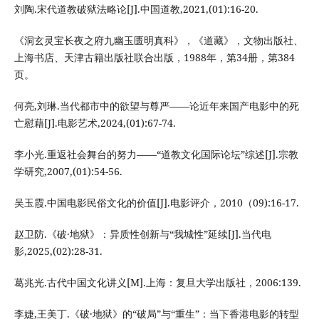
刘陶.宋代道教破狱法略论[J].中国道教,2021,(01):16-20.
《洞玄灵宝长夜之府九幽玉匮明真科》，《道藏》，文物出版社、
上海书店、天津古籍出版社联合出版，1988年，第34册，第384
页。
何亮,刘琳.当代都市中的欲望与尊严——论近年来国产电影中的死
亡慰藉[J].电影艺术,2024,(01):67-74.
李小光.重返社会舞台的努力——“道教文化国际论坛”综述[J].宗教
学研究,2007,(01):54-56.
吴玉霞.中国电影民俗文化的价值[J].电影评介，2010（09):16-17.
赵卫防.《破·地狱》：异质性创新与“我城性”延续[J].当代电
影,2025,(02):28-31.
葛兆光.古代中国文化讲义[M].上海：复旦大学出版社，2006:139.
李婕,王美丁.《破·地狱》的“破局”与“重生”：当下香港电影的转型