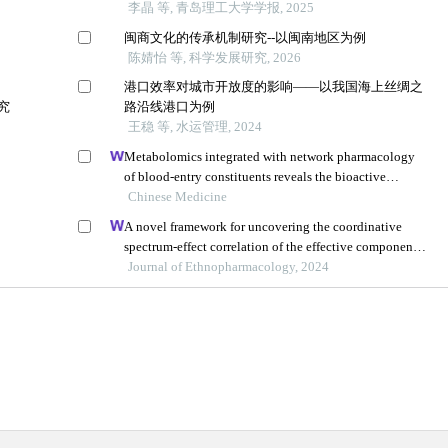
李晶 等, 青岛理工大学学报, 2025
闽商文化的传承机制研究--以闽南地区为例
陈婧怡 等, 科学发展研究, 2026
港口效率对城市开放度的影响——以我国海上丝绸之
究
路沿线港口为例
王稳 等, 水运管理, 2024
Metabolomics integrated with network pharmacology
of blood-entry constituents reveals the bioactive
component of xuefu zhuyu decoction and its
Chinese Medicine
angiogenic effects in treating traumatic brain injury
A novel framework for uncovering the coordinative
spectrum-effect correlation of the effective components
of yangyin tongnao granules on cerebral ischemia-
Journal of Ethnopharmacology, 2024
reperfusion injury in rats