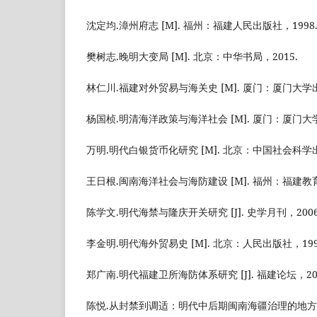
沈定均.漳州府志 [M]. 福州：福建人民出版社，1998
樊树志.晚明大变局 [M]. 北京：中华书局，2015.
林仁川.福建对外贸易与海关史 [M]. 厦门：厦门大学出
杨国桢.明清海洋政策与海洋社会 [M]. 厦门：厦门大学
万明.明代白银货币化研究 [M]. 北京：中国社会科学出
王日根.闽南海洋社会与海防建设 [M]. 福州：福建教育
陈学文.明代海禁与隆庆开关研究 [J]. 史学月刊，2006 (0
李金明.明代海外贸易史 [M]. 北京：人民出版社，199
郑广南.明代福建卫所海防体系研究 [J]. 福建论坛，2009 (
陈悦.从封禁到调适：明代中后期闽南海疆治理的地方转型 