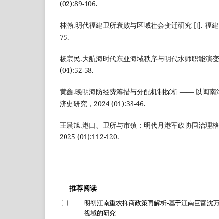
(02):89-106.
林瀚.明代福建卫所衰败与区域社会变迁研究 [J]. 福建史学集
75.
杨宗民.大航海时代东亚海域秩序与明代水师职能演变 [J
(04):52-58.
黄鑫.晚明海防经费筹措与分配机制探析 —— 以闽南海防
济史研究，2024 (01):38-46.
王晨旭.港口、卫所与市镇：明代月港军政协同治理格局探
2025 (01):112-120.
推荐阅读
明初江南重农抑商政策再解析-基于江南巨富沈
视域的研究