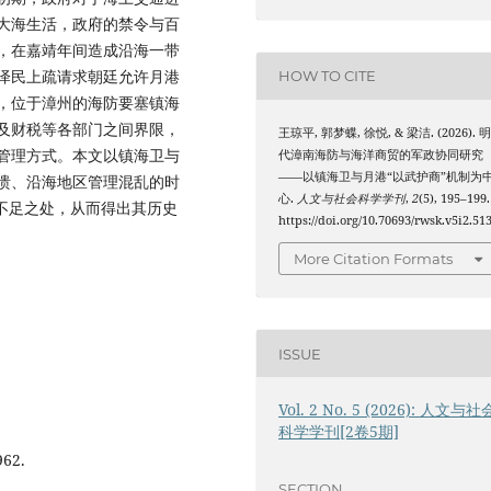
大海生活，政府的禁令与百
，在嘉靖年间造成沿海一带
泽民上疏请求朝廷允许月港
HOW TO CITE
，位于漳州的海防要塞镇海
及财税等各部门之间界限，
王琼平, 郭梦蝶, 徐悦, & 梁洁. (2026). 
管理方式。本文以镇海卫与
代漳南海防与海洋商贸的军政协同研究
——以镇海卫与月港“以武护商”机制为
溃、沿海地区管理混乱的时
心.
人文与社会科学学刊
,
2
(5), 195–199.
不足之处，从而得出其历史
https://doi.org/10.70693/rwsk.v5i2.51
More Citation Formats
ISSUE
Vol. 2 No. 5 (2026): 人文与社
科学学刊[2卷5期]
62.
SECTION