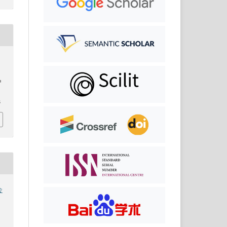
明
中
3
会