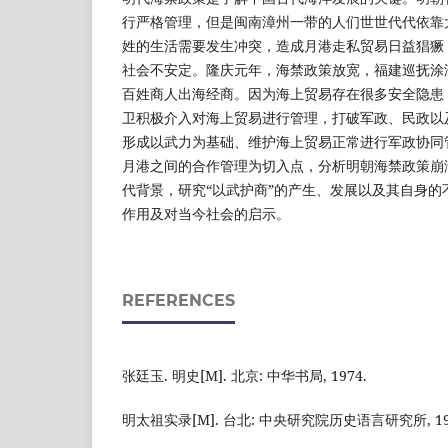
行严格管理，但是闽南漳州一带的人们世世代代依靠
姓的生活需要发生冲突，造成月港走私贸易日益猖獗
社会不安定。隆庆元年，海禁政策放宽，福建巡抚涂
百姓商人出海经商。因为海上贸易存在很多安全隐患
卫积极介入对海上贸易进行管理，打破军政、民政以
形成以武力为基础、维护海上贸易正常进行军政协同
月港之间的合作管理为切入点，分析明朝海禁政策崩
代背景，研究“以武护商”的产生、发展以及其自身的
作用及对当今社会的启示。
REFERENCES
张廷玉. 明史[M]. 北京: 中华书局, 1974.
明太祖实录[M]. 台北: 中央研究院历史语言研究所, 19