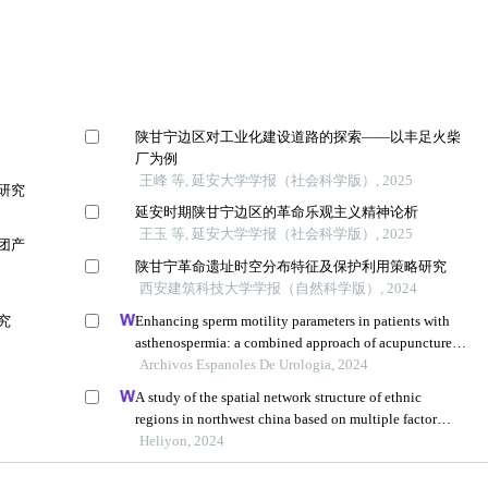
陕甘宁边区对工业化建设道路的探索——以丰足火柴
厂为例
王峰 等, 延安大学学报（社会科学版）, 2025
研究
延安时期陕甘宁边区的革命乐观主义精神论析
王玉 等, 延安大学学报（社会科学版）, 2025
团产
陕甘宁革命遗址时空分布特征及保护利用策略研究
西安建筑科技大学学报（自然科学版）, 2024
究
Enhancing sperm motility parameters in patients with
asthenospermia: a combined approach of acupuncture at
fusiguan point and tamoxifen citrate tablets
Archivos Espanoles De Urologia, 2024
A study of the spatial network structure of ethnic
regions in northwest china based on multiple factor
flows in the context of covid-19: evidence from ningxia
Heliyon, 2024