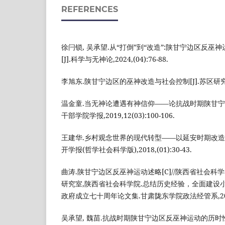
REFERENCES
徐闩锁, 吴承望.从“打倒”到“改造”:陕甘宁边区反
[J].科学与无神论,2024,(04):76-88.
李旭东.陕甘宁边区的巫神改造与社会控制[J].苏区研究,2021
温金童.当无神论遭遇有神信仰——论抗战时期陕甘宁边
干部学院学报,2019,12(03):100-106.
王建华.乡村观念世界的现代转型——以延安时期改造巫
开学报(哲学社会科学版),2018,(01):30-43.
曲涛.陕甘宁边区反巫神运动述略[C]//陕西省社会科
研究室,陕西省社会科学院.总结历史经验，全面建设
政府成立七十周年论文集.甘肃陇东学院政法经管系,2007:
吴承望, 魏苗.抗战时期陕甘宁边区反巫神运动的历时性