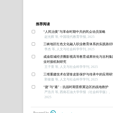
推荐阅读
“人民治黄”与革命时期中共的民众动员策略
赵光辉 等, 中国现代教育学报, 2025
三峡地区红色文化融入职业教育体系的实践路径
李杰 等, 人文与社会科学学刊, 2025
成渝双城经济圈影视高等教育成果转化与吉利集
业对接机制研究
王子萱 等, 人文与社会科学学刊, 2025
三维重建技术在望奎皮影保护与传承中的应用研
郭俊傲 等, 人文与社会科学学刊, 2025
“捷”与“遁”：抗战时期晋察冀边区的战地救护
严浩月 等, 西南石油大学学报（社会科学版）,
2025
Powered by