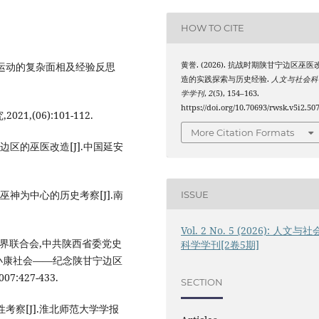
HOW TO CITE
巫神运动的复杂面相及经验反思
黄誉. (2026). 抗战时期陕甘宁边区巫医
造的实践探索与历史经验.
人文与社会科
学学刊
,
2
(5), 154–163.
https://doi.org/10.70693/rwsk.v5i2.50
,(06):101-112.
More Citation Formats
区的巫医改造[J].中国延安
神为中心的历史考察[J].南
ISSUE
Vol. 2 No. 5 (2026): 人文与社
学界联合会,中共陕西省委党史
科学学刊[2卷5期]
小康社会——纪念陕甘宁边区
427-433.
SECTION
考察[J].淮北师范大学学报