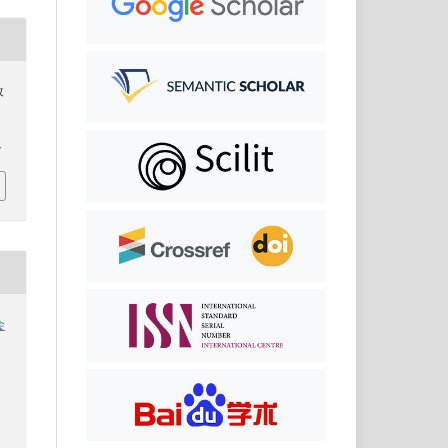
改
7
会