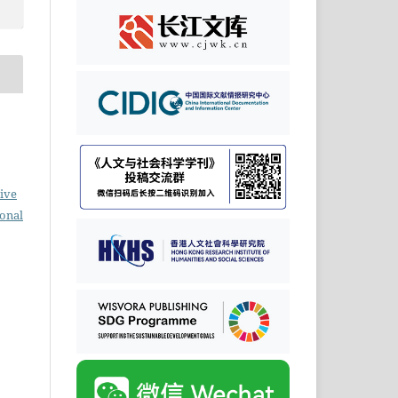
ive
ional