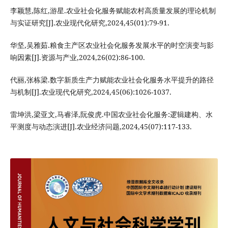
李颖慧,陈红,游星.农业社会化服务赋能农村高质量发展的理论机制
与实证研究[J].农业现代化研究,2024,45(01):79-91.
华坚,吴雅茹.粮食主产区农业社会化服务发展水平的时空演变与影
响因素[J].资源与产业,2024,26(02):86-100.
代丽,张栋梁.数字新质生产力赋能农业社会化服务水平提升的路径
与机制[J].农业现代化研究,2024,45(06):1026-1037.
雷坤洪,梁亚文,马睿泽,阮俊虎.中国农业社会化服务:逻辑建构、水
平测度与动态演进[J].农业经济问题,2024,45(07):117-133.