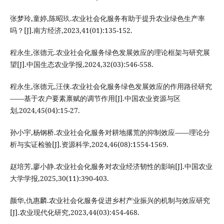
张梦玲,童婷,陈昭玖.农业社会化服务有助于提升农业绿色生产率
吗？[J].南方经济,2023,41(01):135-152.
程永生,张德元.农业社会化服务绿色发展效应的理论框架与研究展
望[J].中国生态农业学报,2024,32(03):546-558.
程永生,张德元,汪侠.农业社会化服务绿色发展效应的作用路径研究
——基于农户要素禀赋的调节作用[J].中国农业资源与区
划,2024,45(04):15-27.
孙小宇,杨钢桥.农业社会化服务对耕地撂荒的抑制效应——理论分
析与实证检验[J].资源科学,2024,46(08):1554-1569.
赵培芳,廖小静.农业社会化服务对农业经济韧性的影响[J].中国农业
大学学报,2025,30(11):390-403.
颜华,仇惠麟.农业社会化服务促进乡村产业振兴的机制与效应研究
[J].农业现代化研究,2023,44(03):454-468.