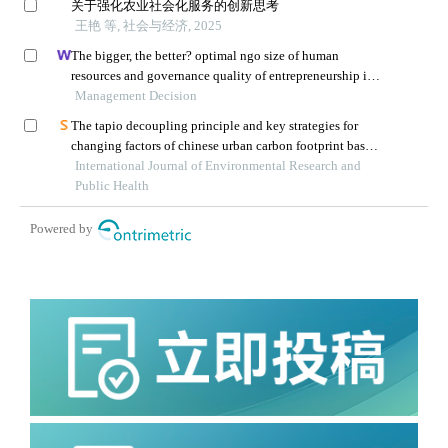
关于强化农业社会化服务的创新思考
王艳 等, 社会与经济, 2025
The bigger, the better? optimal ngo size of human
resources and governance quality of entrepreneurship in
circular economy
Management Decision
The tapio decoupling principle and key strategies for
changing factors of chinese urban carbon footprint based
on cloud computing
International Journal of Environmental Research and
Public Health
Powered by