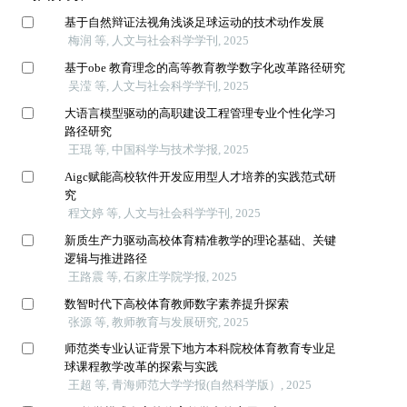
基于自然辩证法视角浅谈足球运动的技术动作发展
梅润 等, 人文与社会科学学刊, 2025
基于obe 教育理念的高等教育教学数字化改革路径研究
吴滢 等, 人文与社会科学学刊, 2025
大语言模型驱动的高职建设工程管理专业个性化学习
路径研究
王琨 等, 中国科学与技术学报, 2025
Aigc赋能高校软件开发应用型人才培养的实践范式研
究
程文婷 等, 人文与社会科学学刊, 2025
新质生产力驱动高校体育精准教学的理论基础、关键
逻辑与推进路径
王路震 等, 石家庄学院学报, 2025
数智时代下高校体育教师数字素养提升探索
张源 等, 教师教育与发展研究, 2025
师范类专业认证背景下地方本科院校体育教育专业足
球课程教学改革的探索与实践
王超 等, 青海师范大学学报(自然科学版）, 2025