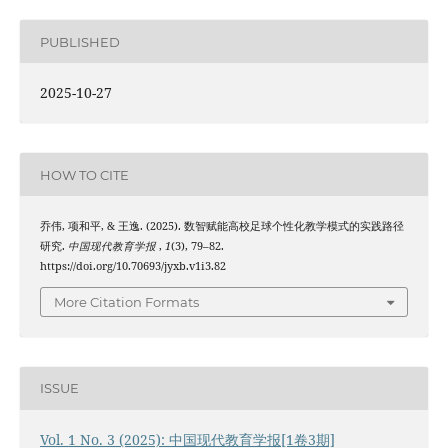
PUBLISHED
2025-10-27
HOW TO CITE
乔伟, 项和平, & 王逸. (2025). 数智赋能高校足球个性化教学模式的实践路径
研究.
中国现代教育学报
,
1
(3), 79–82.
https://doi.org/10.70693/jyxb.v1i3.82
More Citation Formats
ISSUE
Vol. 1 No. 3 (2025): 中国现代教育学报[1卷3期]