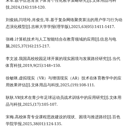
宋军.数字信息背景下体育个性化教学策略研究[J].文体用品与科
技,2024,(16):118-120.
刘俊娟,闫培玲,肖俊生,等.基于复杂网络聚类算法的用户学习行为动
态演化模型[J].吉林大学学报(理学版),2025,63(05):1411-1417.
张峰.计算机技术与人工智能结合在教育领域的应用[J].信息与电
脑,2025,37(16):215-217.
李文波.我国高校校园足球开展的现实困境与发展路径研究[J].当代
体育科技,2019,9(25):148+150.
徐敏咪.虚拟现实（VR）与增强现实（AR）技术在体育教学中的应
用效果评估[J].文体用品与科技,2025,(19):108-111.
耿耿.VR技术在青少年足球运动员战术训练中的应用研究[J].文体用
品与科技,2025,(17):105-107.
宋梅.高校体育专业课程思政建设的现状、困境与推进路径[J].百色
学院学报,2025,38(01):124-135.