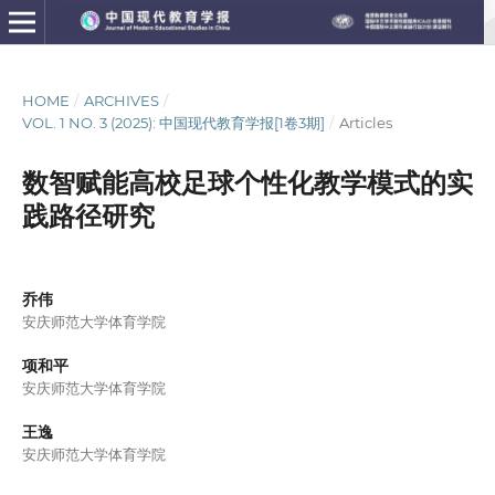
HOME
/
ARCHIVES
/
VOL. 1 NO. 3 (2025): 中国现代教育学报[1卷3期]
/
Articles
数智赋能高校足球个性化教学模式的实
践路径研究
乔伟
安庆师范大学体育学院
项和平
安庆师范大学体育学院
王逸
安庆师范大学体育学院