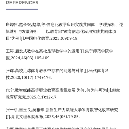
REFERENCES
唐烨伟,赵长银,赵华,等.信息化教学应用实践共同体：学理探析、逻
辑透析与发展评析——以教育部“教育信息化应用实践共同体项
目”为例[J].中国电化教育,2025,(09):9-18.
王涛.启发式教学在高校足球教学中的运用[J].集宁师范学院学
报,2024,46(03):105-109.
张辉.高校足球体育教学中存在的问题与对策[J].当代体育科
技,2020,10(17):174+176.
代宁.数智赋能高等职业教育高质量发展:为何､何为与可为[J].继续
教育研究究,2025,(11):12-17.
张一桥,吉玉良,吴雅辛.新质生产力赋能大学体育数智化改革研究
[J].湖北文理学院学报,2025,46(06):79-85.