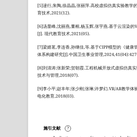
[5]逯行,朱陶,徐晶晶,张丽萍.高校虚拟仿真实验教学的
育技术,2021(12).
[6]汤显峰,沈丽燕,董榕,杨玉辉,张宇燕.基于云渲染的
[J]. 现代教育技术,2021(05).
[7]梁婧茗,李连香,孙继佳,等.基于CIPP模型的《
体系构建研究[J].中国卫生事业管理,2024,41(04):427-4
[8]刘清涛;张新荣;贺朝霞.工程机械开放式虚拟仿真实
技术与管理,2018(07).
[9]李小平;赵丰年;张少刚;张琳;许梦幻.VR/AR教学
电化教育,2018(03).
施引文献
?