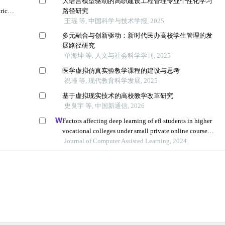
大语言模型驱动的高职建设工程管理专业个性化学习
ric
路径研究
王琨 等, 中国科学与技术学报, 2025
多元融合与创新驱动：新时代民办高校学生管理的发
展路径研究
单海坤 等, 人文与社会科学学刊, 2025
医学虚拟仿真实验教学课程的建设与思考
祝瑾 等, 现代教育科学发展, 2025
基于虚拟现实技术的高校教学改革研究
史良宇 等, 中国新通信, 2026
Factors affecting deep learning of efl students in higher
vocational colleges under small private online courses-
based settings: a grounded theory approach
Journal of Computer Assisted Learning, 2024