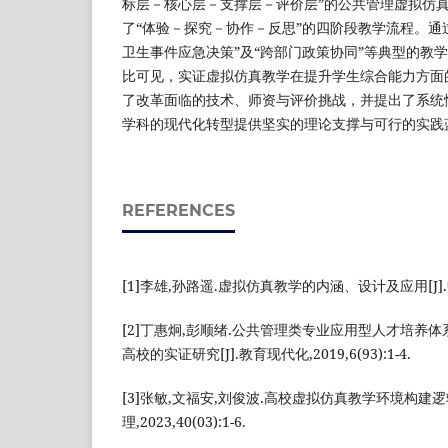
标层－核心层－支撑层－评价层”的公共管理虚拟仿
了“体验－探究－协作－反思”的四阶段教学流程。通过
卫生事件应急决策”及“跨部门政策协同”等典型的教
比可见，实证虚拟仿真教学在提升学生综合能力方面
了改革面临的技术、师资与评价挑战，并提出了系统
学科的现代化转型提供坚实的理论支撑与可行的实践
REFERENCES
[1]李雄,孙路遥.虚拟仿真教学的内涵、设计及应用[J].中
[2]丁惠炯,彭顺绪.公共管理类专业应用型人才培养
高校的实证研究[J].教育现代化,2019,6(93):1-4.
[3]张敏,文福安,刘俊波.高校虚拟仿真教学环境构建逻
理,2023,40(03):1-6.