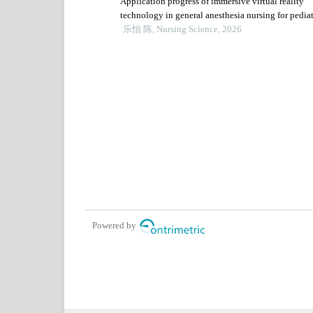
Application progress of immersive virtual reality
technology in general anesthesia nursing for pediat
elective surgery
乐怡 陈, Nursing Science, 2026
Powered by