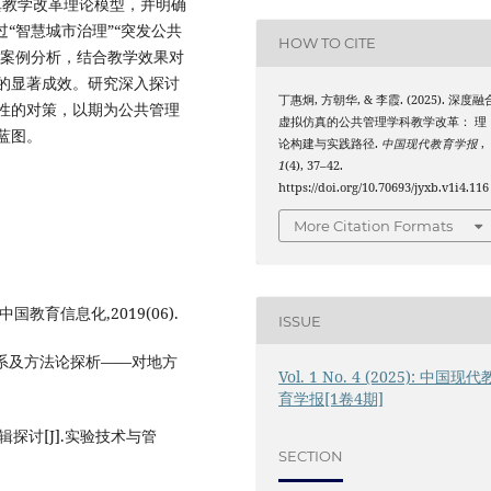
真教学改革理论模型，并明确
“智慧城市治理”“突发公共
HOW TO CITE
学案例分析，结合教学效果对
的显著成效。研究深入探讨
丁惠炯, 方朝华, & 李霞. (2025). 深度融
性的对策，以期为公共管理
虚拟仿真的公共管理学科教学改革： 理
蓝图。
论构建与实践路径.
中国现代教育学报
,
1
(4), 37–42.
https://doi.org/10.70693/jyxb.v1i4.116
More Citation Formats
国教育信息化,2019(06).
ISSUE
体系及方法论探析——对地方
Vol. 1 No. 4 (2025): 中国现代
育学报[1卷4期]
辑探讨[J].实验技术与管
SECTION