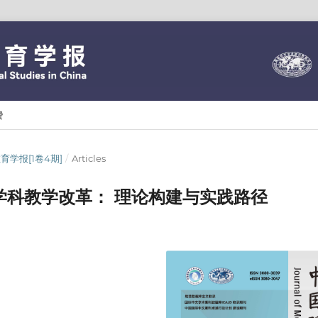
费
现代教育学报[1卷4期]
/
Articles
学科教学改革： 理论构建与实践路径